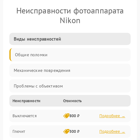
Неисправности фотоаппарата
Nikon
Виды неисправностей
Общие поломки
Механические повреждения
Проблемы с объективом
Неисправности
Стоимость
Электронные ошибки
Выключается
800 ₽
Подробнее →
Механические проблемы
Глючит
500 ₽
Подробнее →
Матрица и оптика