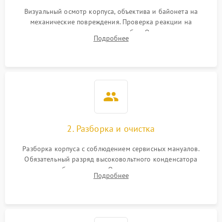
Визуальный осмотр корпуса, объектива и байонета на
механические повреждения. Проверка реакции на
включение, считывание кодов ошибок. Оценка состояния
Подробнее
матрицы и затвора, проверка работы автофокуса и вспышки.
2. Разборка и очистка
Разборка корпуса с соблюдением сервисных мануалов.
Обязательный разряд высоковольтного конденсатора
вспышки для безопасности. Очистка внутренних узлов от
Подробнее
пыли, песка и следов влаги с помощью спецсредств.