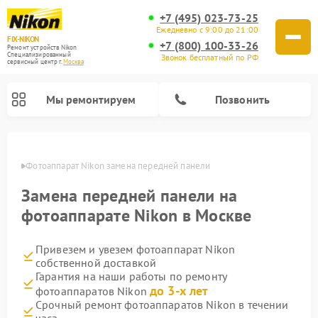
+7 (495) 023-73-25
Ежедневно с 9:00 до 21:00
FIX-NIKON
+7 (800) 100-33-26
Ремонт устройств Nikon
Специализированный
Звонок бесплатный по РФ
cервисный центр г.
Москва
Мы ремонтируем
Позвонить
оскве
Фотоаппарат Nikon замена передней панели
Замена передней панели на
фотоаппарате Nikon в Москве
Привезем и увезем фотоаппарат Nikon
собственной доставкой
Гарантия на наши работы по ремонту
до 3-х лет
фотоаппаратов Nikon
Ремонт оптических прицелов Nikon
Ремонт цифровых монокуляров Nikon
Ремонт цифровых биноклей Nikon
Ремонт оптических нивелиров Nikon
Срочный ремонт фотоаппаратов Nikon в течении