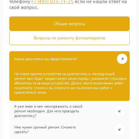
телефону
+7 (495) 023-73-25
если не нашли ответ на
свой вопрос.
Общие вопросы
Вопросы по ремонту фотоаппаратов
Какие документы вы предоставляете?
На этапе приема устройства на диагностику и последующий
ремонт вам будет предоставлен заказ-наряд с указанием страховых
обязательств на ваше устройство. Далее, после выполнения работ
по ремонту техники, вы получите акт выполненных работ и
гарантийный талон.
Я уже знаю в чем неисправность и какой
ремонт необходим. Для чего проводить
диагностику?
Мне нужен срочный ремонт. Сможете
сделать?