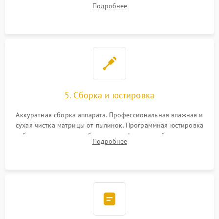
шлейфов, дисплея, механизма затвора или двигателя
Подробнее
автофокуса. Восстановление геометрии тубуса объектива
при заклинивании.
5. Сборка и юстировка
Аккуратная сборка аппарата. Профессиональная влажная и
сухая чистка матрицы от пылинок. Программная юстировка
рабочего отрезка, калибровка автофокуса, стабилизатора и
Подробнее
экспозамера с помощью сервисного ПО.