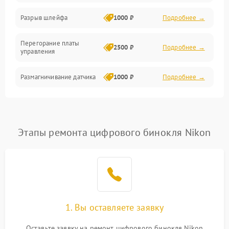
Корпус/Герметичность
Разрыв шлейфа
1000 ₽
Подробнее →
Электроника/Механические
Перегорание платы
2500 ₽
Подробнее →
управления
Электроника/Оптика
Размагничивание датчика
1000 ₽
Подробнее →
Поломка инфракрасного
1500 ₽
Подробнее →
датчика
Этапы ремонта цифрового бинокля Nikon
Неправильная передача
750 ₽
Подробнее →
цветов дисплея
Разрядка аккумулятора за
1000 ₽
Подробнее →
коркое время
Перегрев устройства
1500 ₽
Подробнее →
1. Вы оставляете заявку
Оставьте заявку на ремонт цифрового бинокля Nikon