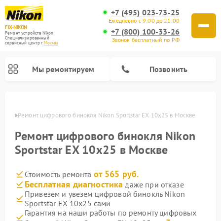
+7 (495) 023-73-25
Ежедневно с 9:00 до 21:00
FIX-NIKON
+7 (800) 100-33-26
Ремонт устройств Nikon
Специализированный
Звонок бесплатный по РФ
cервисный центр г.
Москва
Мы ремонтируем
Позвонить
оскве
Ремонт цифрового бинокля Nikon Sportstar EX 10x25 в Москве
Ремонт цифрового бинокля Nikon
Sportstar EX 10x25 в Москве
от 565 руб.
Стоимость ремонта
Бесплатная диагностика
даже при отказе
Привезем и увезем цифровой бинокль Nikon
Sportstar EX 10x25 сами
Ремонт цифровых монокуляров Nikon
Ремонт оптических прицелов Nikon
Ремонт оптических нивелиров Nikon
Гарантия на наши работы по ремонту цифровых