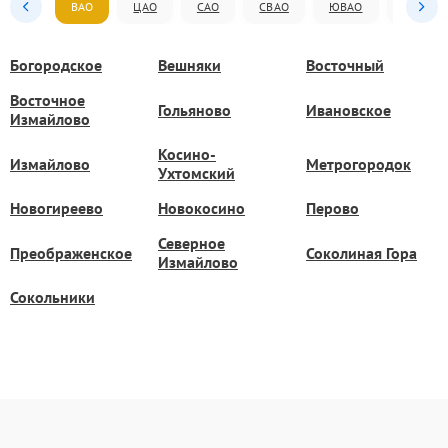
ВАО
ЦАО
САО
СВАО
ЮВАО
ЮАО
Богородское
Вешняки
Восточный
Восточное
Гольяново
Ивановское
Измайлово
Косино-
Измайлово
Метрогородок
Ухтомский
Новогиреево
Новокосино
Перово
Северное
Преображенское
Соколиная Гора
Измайлово
Сокольники