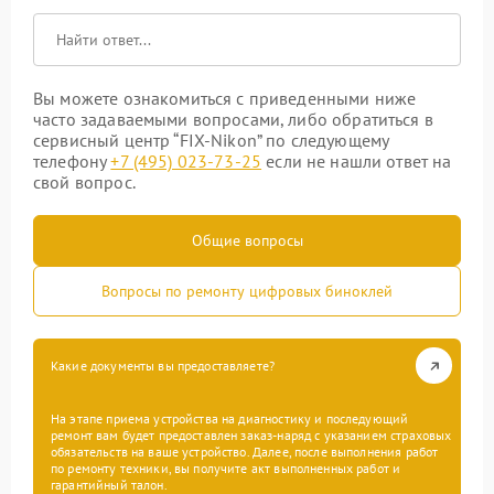
Вы можете ознакомиться с приведенными ниже
часто задаваемыми вопросами, либо обратиться в
сервисный центр “FIX-Nikon” по следующему
телефону
+7 (495) 023-73-25
если не нашли ответ на
свой вопрос.
Общие вопросы
Вопросы по ремонту цифровых биноклей
Какие документы вы предоставляете?
На этапе приема устройства на диагностику и последующий
ремонт вам будет предоставлен заказ-наряд с указанием страховых
обязательств на ваше устройство. Далее, после выполнения работ
по ремонту техники, вы получите акт выполненных работ и
гарантийный талон.